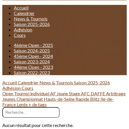
Accueil
Calendrier
News & Tournois
Saison 2025-2026
Adhésion
Cours
46ème Open - 2025
Saison 2024-2025
45ème Open - 2024
Saison 2023-2024
44ème Open - 2023
Saison 2022-2023
Accueil
Calendrier
News & Tournois
Saison 2025-2026
Adhésion
Cours
Open
Tournoi individuel
AF Jeune
Stage
AFC
DAFFE
Arbitrage
Jeunes
Championnat
Hauts-de-Seine
Rapide
Blitz
Ile-de-
France
Lente
+ de tags
Aucun résultat pour cette recherche.