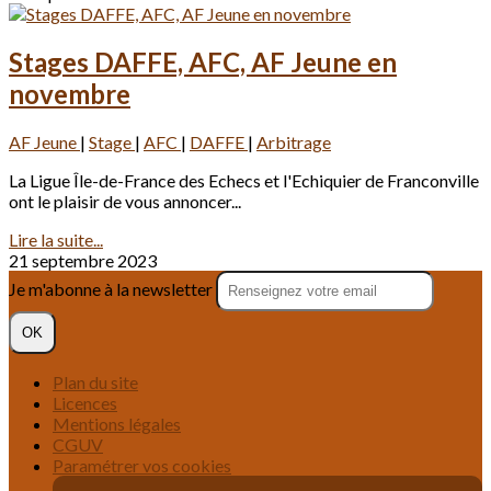
Stages DAFFE, AFC, AF Jeune en
novembre
AF Jeune
|
Stage
|
AFC
|
DAFFE
|
Arbitrage
La Ligue Île-de-France des Echecs et l'Echiquier de Franconville
ont le plaisir de vous annoncer...
Lire la suite...
21 septembre 2023
Je m'abonne à la newsletter
OK
Plan du site
Licences
Mentions légales
CGUV
Paramétrer vos cookies