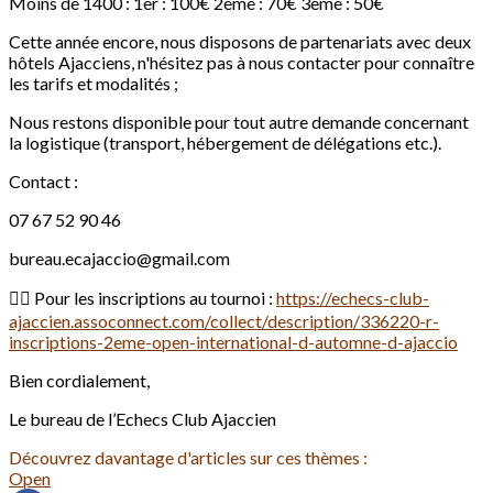
Moins de 1400 : 1er : 100€ 2ème : 70€ 3ème : 50€
Cette année encore, nous disposons de partenariats avec deux
hôtels Ajacciens, n'hésitez pas à nous contacter pour connaître
les tarifs et modalités ;
Nous restons disponible pour tout autre demande concernant
la logistique (transport, hébergement de délégations etc.).
Contact :
07 67 52 90 46
bureau.ecajaccio@gmail.com
✍🏻 Pour les inscriptions au tournoi :
https://echecs-club-
ajaccien.assoconnect.com/collect/description/336220-r-
inscriptions-2eme-open-international-d-automne-d-ajaccio
Bien cordialement,
Le bureau de l’Echecs Club Ajaccien
Découvrez davantage d'articles sur ces thèmes :
Open