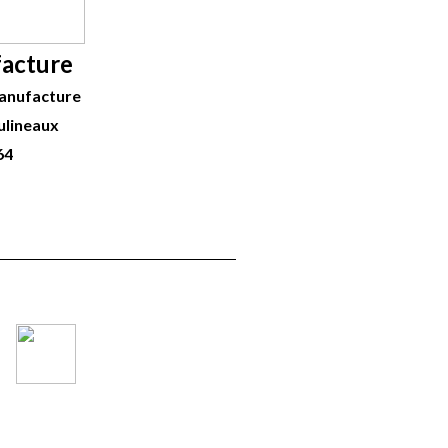
acture
Manufacture
ulineaux
64