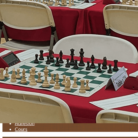
Exporter les lignes sélectionnées
Exporter toutes les colonnes
Exporter uniquement les colonnes affichées
Menu
<
>
Accueil
Calendrier
News & Tournois
Saison 2025-2026
Adhésion
Cours