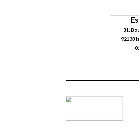
Es
31, Bo
92130 I
0