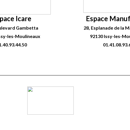
pace Icare
Espace Manuf
ulevard Gambetta
28, Esplanade de la 
ssy-les-Moulineaux
92130 Issy-les-Mo
1.40.93.44.50
01.41.08.93.