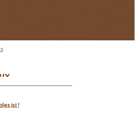
23
aux
es ici !