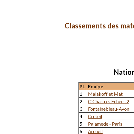
Tour
Da
Phase
06/10
départementale
Classements des matc
Nation
Pl.
Equipe
1
Malakoff et Mat
2
C'Chartres Echecs 2
3
Fontainebleau-Avon
4
Creteil
5
Palamede - Paris
6
Arcueil