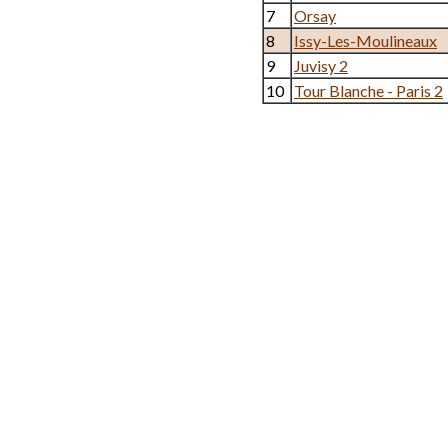
7
Orsay
8
Issy-Les-Moulineaux
9
Juvisy 2
10
Tour Blanche - Paris 2