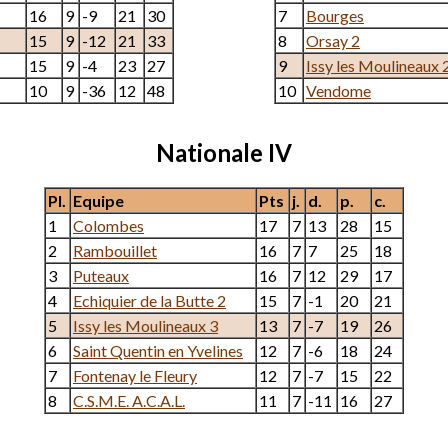
16
9
-9
21
30
7
Bourges
15
9
-12
21
33
8
Orsay 2
15
9
-4
23
27
9
Issy les Moulineaux 
10
9
-36
12
48
10
Vendome
Nationale IV
Pl.
Equipe
Pts
j.
d.
p.
c.
1
Colombes
17
7
13
28
15
2
Rambouillet
16
7
7
25
18
3
Puteaux
16
7
12
29
17
4
Echiquier de la Butte 2
15
7
-1
20
21
5
Issy les Moulineaux 3
13
7
-7
19
26
6
Saint Quentin en Yvelines
12
7
-6
18
24
7
Fontenay le Fleury
12
7
-7
15
22
8
C.S.M.E. A.C.A.L.
11
7
-11
16
27