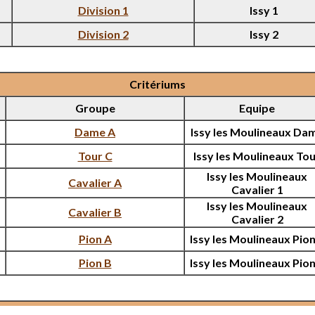
Division 1
Issy 1
Division 2
Issy 2
Critériums
Groupe
Equipe
Dame A
Issy les Moulineaux Da
Tour C
Issy les Moulineaux To
Issy les Moulineaux
Cavalier A
Cavalier 1
Issy les Moulineaux
Cavalier B
Cavalier 2
Pion A
Issy les Moulineaux Pion
Pion B
Issy les Moulineaux Pion
Coupe Loubatière