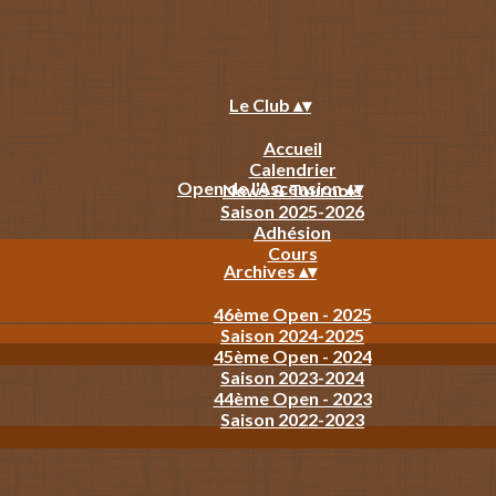
Le Club
▴
▾
Accueil
Calendrier
Open de l'Ascension
▴
▾
News & Tournois
Saison 2025-2026
Adhésion
Cours
Archives
▴
▾
46ème Open - 2025
Saison 2024-2025
45ème Open - 2024
Saison 2023-2024
44ème Open - 2023
Saison 2022-2023