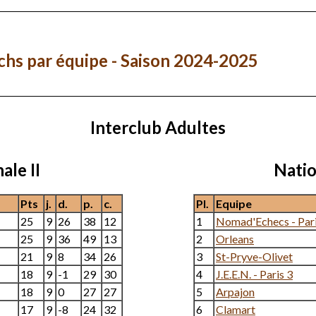
te
Groupe
/2024
92 - Bois-Colombes
92 - 
hs par équipe - Saison 2024-2025
Interclub Adultes
ale II
Natio
Pts
j.
d.
p.
c.
Pl.
Equipe
25
9
26
38
12
1
Nomad'Echecs - Par
25
9
36
49
13
2
Orleans
21
9
8
34
26
3
St-Pryve-Olivet
18
9
-1
29
30
4
J.E.E.N. - Paris 3
18
9
0
27
27
5
Arpajon
17
9
-8
24
32
6
Clamart