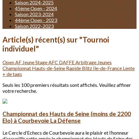
Saison 2024-2025
45ème Open - 2024
Saison 2023-2024
44ème Open - 2023
Saison 2022-2023
Article(s) récent(s) sur "Tournoi
individuel"
Open
AF Jeune
Stage
AFC
DAFFE
Arbitrage
Jeunes
Championnat
Hauts-de-Seine
Rapide
Blitz
Ile-de-France
Lente
+ de tags
Seuls les 100 premiers résultats sont affichés. Veuillez affiner
votre recherche.
Championnat des Hauts de Seine (moins de 2200
Elo) à Courbevoie La Défense
Le Cercle d’Echecs de Courbevoie aura le plaisir et l’honneur
d’accueillir cette année le championnat des Hauts de Seine des