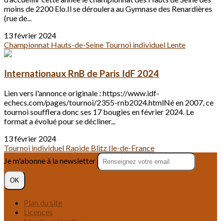
moins de 2200 Elo.Il se déroulera au Gymnase des Renardières
(rue de...
13 février 2024
Championnat
Hauts-de-Seine
Tournoi individuel
Lente
Internationaux RnB de Paris IdF 2024
Lien vers l'annonce originale : https://www.idf-
echecs.com/pages/tournoi/2355-rnb2024.htmlNé en 2007, ce
tournoi soufflera donc ses 17 bougies en février 2024. Le
format a évolué pour se décliner...
13 février 2024
Tournoi individuel
Rapide
Blitz
Ile-de-France
Je m'abonne à la newsletter
OK
Plan du site
Licences